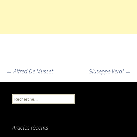
←
Alfred De Musset
Giuseppe Verdi
→
Navigation des articles
Recherche pour :
Articles récents