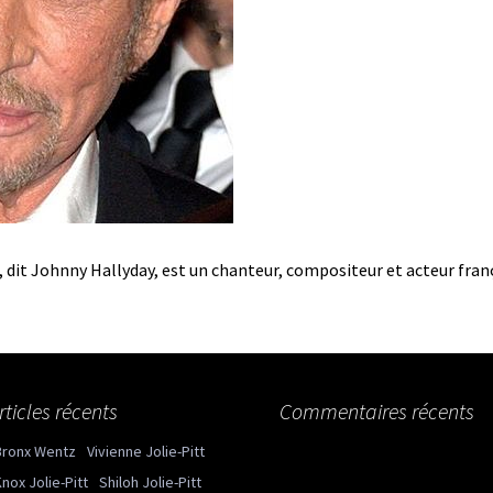
dit Johnny Hallyday, est un chanteur, compositeur et acteur franç
rticles récents
Commentaires récents
Bronx Wentz
Vivienne Jolie-Pitt
nox Jolie-Pitt
Shiloh Jolie-Pitt