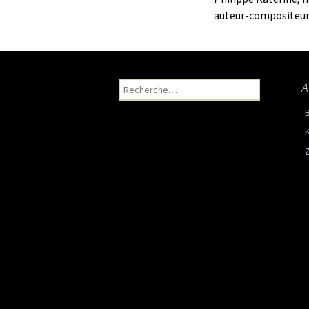
auteur-compositeur-i
A
Recherche pour :
K
Z