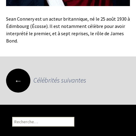
Sean Connery est un acteur britannique, né le 25 août 1930 à
Édimbourg (Écosse). Il est notamment célèbre pour avoir
interprété le premier, et à sept reprises, le rôle de James
Bond.
←
Célébrités suivantes
Navigation des articles
Recherche pour :