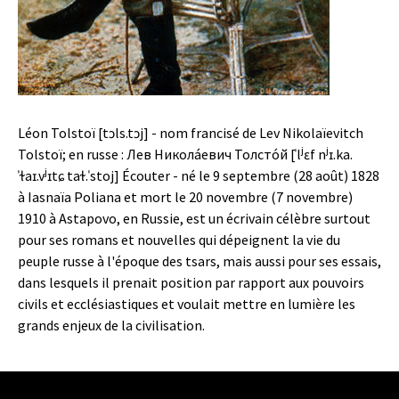
Léon Tolstoï [tɔls.tɔj] - nom francisé de Lev Nikolaïevitch
Tolstoï; en russe : Лев Никола́евич Толсто́й [ˈlʲɛf nʲɪ.ka.
ˈɫaɪ.vʲɪtɕ taɫ.ˈstoj] Écouter - né le 9 septembre (28 août) 1828
à Iasnaïa Poliana et mort le 20 novembre (7 novembre)
1910 à Astapovo, en Russie, est un écrivain célèbre surtout
pour ses romans et nouvelles qui dépeignent la vie du
peuple russe à l'époque des tsars, mais aussi pour ses essais,
dans lesquels il prenait position par rapport aux pouvoirs
civils et ecclésiastiques et voulait mettre en lumière les
grands enjeux de la civilisation.